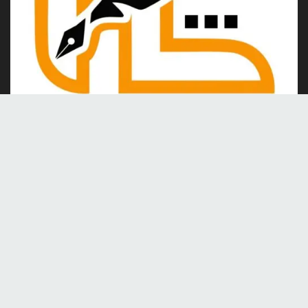
Kami merupakan portal berita online yang berdiri pada tahun
2024, berkomitmen untuk menghadirkan berita dan informasi
terkini yang akurat, kredibel, dan berimbang.
Tentang Kami
Kontak
Redaksi
Tentang kami