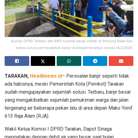
Kunlap DPRD Tarakan dan BWS beserta warga sekitar di Embung Rawa Sari,
bahas solusi permasalahan banjir di wilayah tersebut, Selasa (4/2/2025).
TARAKAN,
Headlinews.id
– Persoalan banjir seperti tidak
ada habisnya, meski Pemerintah Kota (Pemkot) Tarakan
sudah mengupayakan sejumlah solusi. Terbaru, banjir besar
yang mengakibatkan sejumlah pemukiman warga dan jalan
tergenang air beberapa pekan lalu di area depan Mako Yonif
613 Raja Alam (RJA).
Wakil Ketua Komisi I DPRD Tarakan, Dapot Sinaga
mengatakan dengan debit air yang besar saat hujan