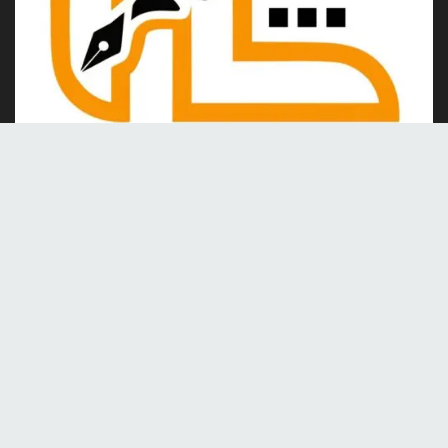
Kami merupakan portal berita online yang berdiri pada tahun
2024, berkomitmen untuk menghadirkan berita dan informasi
terkini yang akurat, kredibel, dan berimbang.
Tentang Kami
Kontak
Redaksi
Tentang kami
Pedoman Media Siber