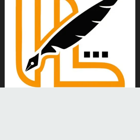
Kami merupakan portal berita online yang berdiri pada tahun
2024, berkomitmen untuk menghadirkan berita dan informasi
terkini yang akurat, kredibel, dan berimbang.