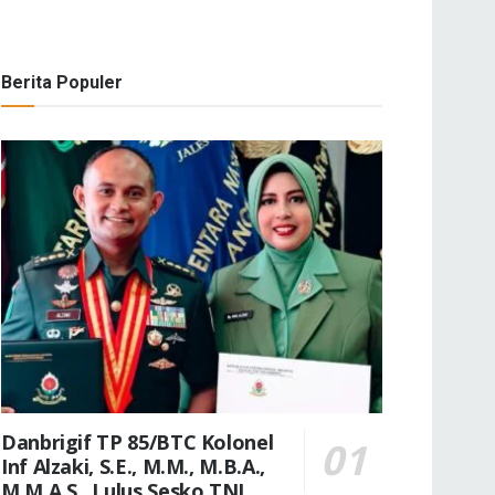
Berita Populer
Danbrigif TP 85/BTC Kolonel
Inf Alzaki, S.E., M.M., M.B.A.,
M.M.A.S., Lulus Sesko TNI