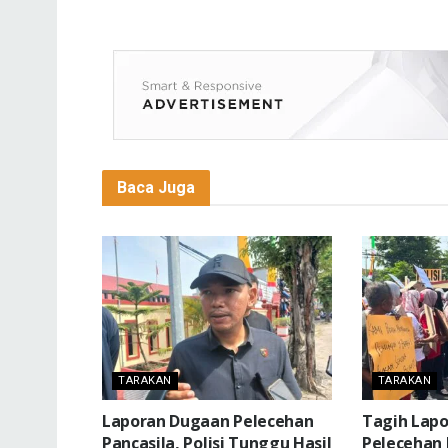
Baca Juga
TARAKAN
TARAKAN
Laporan Dugaan Pelecehan
Tagih Lap
Pancasila, Polisi Tunggu Hasil
Pelecehan 