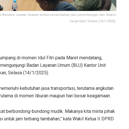
ngi Bandara Juwata Tarakan terkait penambahan jam penerbangan dan diskon
harga tiket, Selasa (14/1/2025).
mpang di momen Idul Fitri pada Maret mendatang,
 mengunjungi Badan Layanan Umum (BLU) Kantor Unit
an, Selasa (14/1/2025).
emenuhi kebutuhan jasa transportasi, terutama angkutan
rutama di momen liburan maupun hari besar keagamaan.
rakat berbondong-bondong mudik. Makanya kita minta pihak
 untuk jam terbang tambahan,” kata Wakil Ketua II DPRD