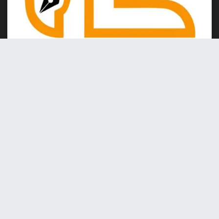
Kami merupakan portal berita online yang berdiri pada tahun
2024, berkomitmen untuk menghadirkan berita dan informasi
terkini yang akurat, kredibel, dan berimbang.
Tentang Kami
Kontak
Redaksi
Tentang kami
Pedoman Media Siber