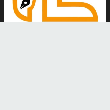
Kami merupakan portal berita online yang berdiri pada tahun
2024, berkomitmen untuk menghadirkan berita dan informasi
terkini yang akurat, kredibel, dan berimbang.
Tentang Kami
Kontak
Redaksi
Tentang kami
Pedoman Media Siber