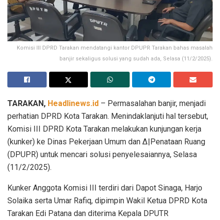
Komisi III DPRD Tarakan mendatangi kantor DPUPR Tarakan bahas masalah
banjir sekaligus solusi yang sudah ada, Selasa (11/2/2025).
TARAKAN,
Headlinews.id
– Permasalahan banjir, menjadi
perhatian DPRD Kota Tarakan. Menindaklanjuti hal tersebut,
Komisi III DPRD Kota Tarakan melakukan kunjungan kerja
(kunker) ke Dinas Pekerjaan Umum dan ∆|Penataan Ruang
(DPUPR) untuk mencari solusi penyelesaiannya, Selasa
(11/2/2025).
Kunker Anggota Komisi III terdiri dari Dapot Sinaga, Harjo
Solaika serta Umar Rafiq, dipimpin Wakil Ketua DPRD Kota
Tarakan Edi Patana dan diterima Kepala DPUTR