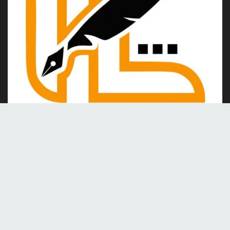
Kami merupakan portal berita online yang berdiri pada tahun
2024, berkomitmen untuk menghadirkan berita dan informasi
terkini yang akurat, kredibel, dan berimbang.
Tentang Kami
Kontak