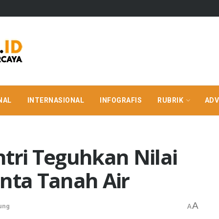
NAL
INTERNASIONAL
INFOGRAFIS
RUBRIK
ADV
tri Teguhkan Nilai
inta Tanah Air
A
ung
A