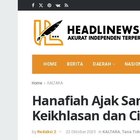
HOME
BERITA
DAERAH
NASIO
Home
KALTARA
Hanafiah Ajak San
Keikhlasan dan C
by
Redaksi 2
22 Oktober 2025
in
KALTARA
,
Tana Tid