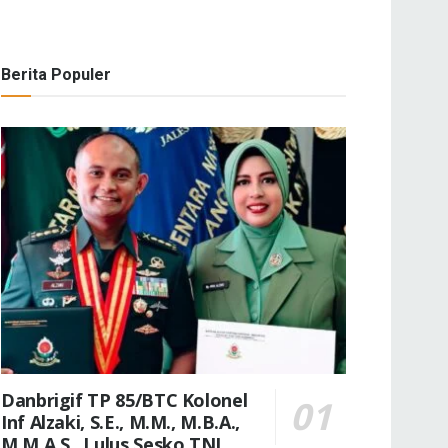
Berita Populer
Danbrigif TP 85/BTC Kolonel
Inf Alzaki, S.E., M.M., M.B.A.,
M.M.A.S., Lulus Sesko TNI