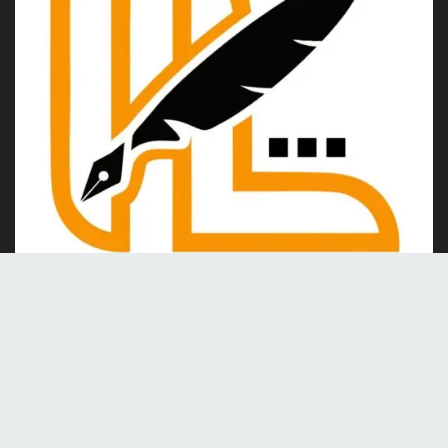
Kami merupakan portal berita online yang berdiri pada tahun
2024, berkomitmen untuk menghadirkan berita dan informasi
terkini yang akurat, kredibel, dan berimbang.