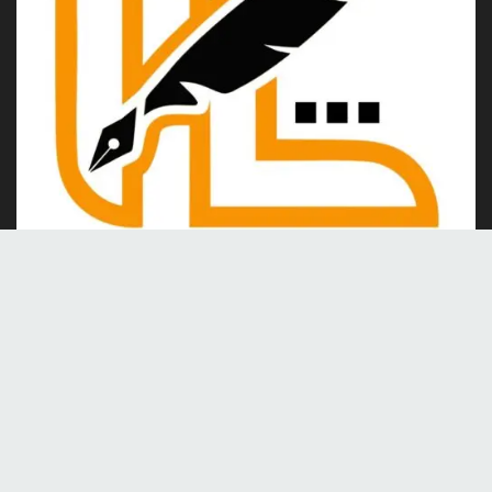
Kami merupakan portal berita online yang berdiri pada tahun
2024, berkomitmen untuk menghadirkan berita dan informasi
terkini yang akurat, kredibel, dan berimbang.
Tentang Kami
Kontak