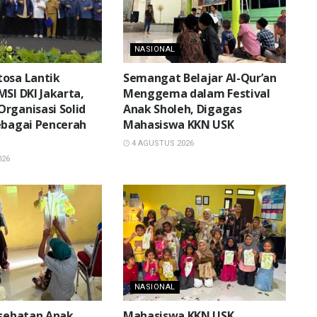
NASIONAL
osa Lantik
Semangat Belajar Al-Qur’an
MSI DKI Jakarta,
Menggema dalam Festival
rganisasi Solid
Anak Sholeh, Digagas
ebagai Pencerah
Mahasiswa KKN USK
4 AGUSTUS 2026
026
NASIONAL
esehatan Anak,
Mahasiswa KKN USK