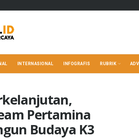
NAL
INTERNASIONAL
INFOGRAFIS
RUBRIK
ADV
rkelanjutan,
ream Pertamina
ngun Budaya K3