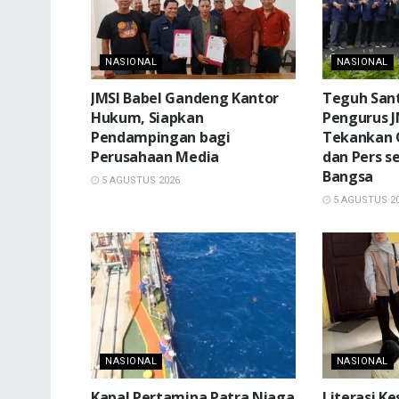
NASIONAL
NASIONAL
JMSI Babel Gandeng Kantor
Teguh Sant
Hukum, Siapkan
Pengurus J
Pendampingan bagi
Tekankan O
Perusahaan Media
dan Pers s
Bangsa
5 AGUSTUS 2026
5 AGUSTUS 2
NASIONAL
NASIONAL
Kapal Pertamina Patra Niaga
Literasi K