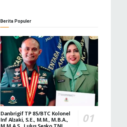
Berita Populer
Danbrigif TP 85/BTC Kolonel
Inf Alzaki, S.E., M.M., M.B.A.,
M.M.A.S., Lulus Sesko TNI