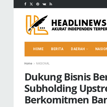
HOME
BERITA
DAERAH
NASIO
Home
NASIONAL
Dukung Bisnis Be
Subholding Upst
Berkomitmen Ba