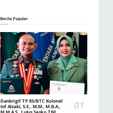
Berita Populer
Danbrigif TP 85/BTC Kolonel
Inf Alzaki, S.E., M.M., M.B.A.,
M.M.A.S., Lulus Sesko TNI