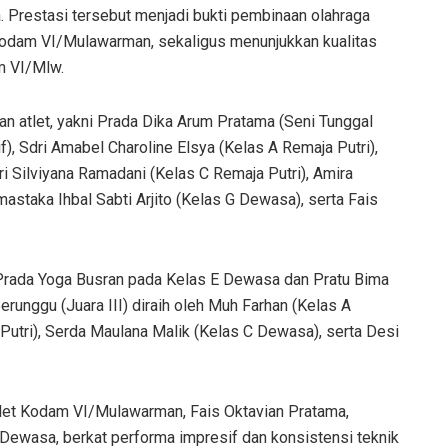
. Prestasi tersebut menjadi bukti pembinaan olahraga
n Kodam VI/Mulawarman, sekaligus menunjukkan kualitas
am VI/Mlw.
an atlet, yakni Prada Dika Arum Pratama (Seni Tunggal
if), Sdri Amabel Charoline Elsya (Kelas A Remaja Putri),
i Silviyana Ramadani (Kelas C Remaja Putri), Amira
mastaka Ihbal Sabti Arjito (Kelas G Dewasa), serta Fais
eh Prada Yoga Busran pada Kelas E Dewasa dan Pratu Bima
unggu (Juara III) diraih oleh Muh Farhan (Kelas A
Putri), Serda Maulana Malik (Kelas C Dewasa), serta Desi
tlet Kodam VI/Mulawarman, Fais Oktavian Pratama,
 Dewasa, berkat performa impresif dan konsistensi teknik