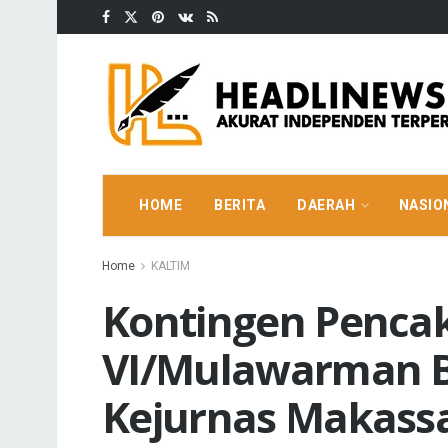
HOME
BERITA
DAERAH
NASIO
Home
KALTIM
Kontingen Pencak
VI/Mulawarman B
Kejurnas Makass