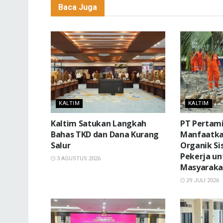
Baca Juga
KALTIM
KALTIM
Kaltim Satukan Langkah
PT Pertam
Bahas TKD dan Dana Kurang
Manfaatk
Salur
Organik S
Pekerja un
3 AGUSTUS 2026
Masyarak
29 JULI 2026