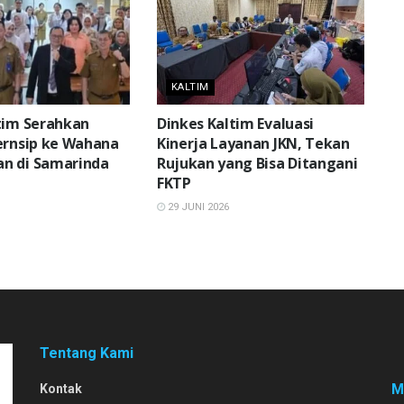
KALTIM
tim Serahkan
Dinkes Kaltim Evaluasi
ernsip ke Wahana
Kinerja Layanan JKN, Tekan
n di Samarinda
Rujukan yang Bisa Ditangani
FKTP
29 JUNI 2026
Tentang Kami
M
Kontak