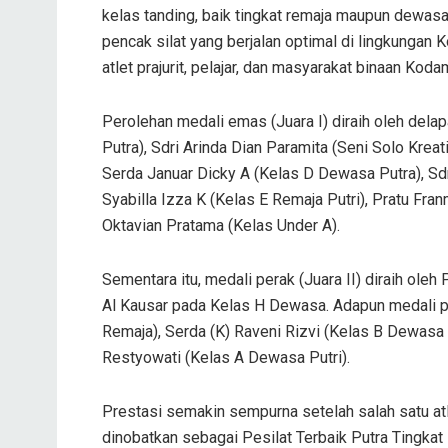
kelas tanding, baik tingkat remaja maupun dewasa
pencak silat yang berjalan optimal di lingkunga
atlet prajurit, pelajar, dan masyarakat binaan Kod
Perolehan medali emas (Juara I) diraih oleh delap
Putra), Sdri Arinda Dian Paramita (Seni Solo Kreat
Serda Januar Dicky A (Kelas D Dewasa Putra), Sdr
Syabilla Izza K (Kelas E Remaja Putri), Pratu Fran
Oktavian Pratama (Kelas Under A).
Sementara itu, medali perak (Juara II) diraih ol
Al Kausar pada Kelas H Dewasa. Adapun medali per
Remaja), Serda (K) Raveni Rizvi (Kelas B Dewasa 
Restyowati (Kelas A Dewasa Putri).
Prestasi semakin sempurna setelah salah satu a
dinobatkan sebagai Pesilat Terbaik Putra Tingkat