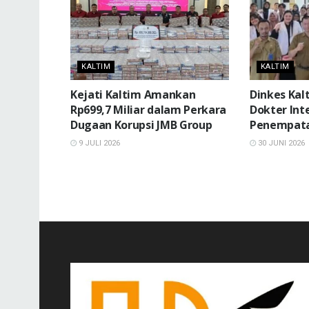
KALTIM
KALTIM
Kejati Kaltim Amankan
Dinkes Kal
Rp699,7 Miliar dalam Perkara
Dokter Int
Dugaan Korupsi JMB Group
Penempata
9 JULI 2026
30 JUNI 2026