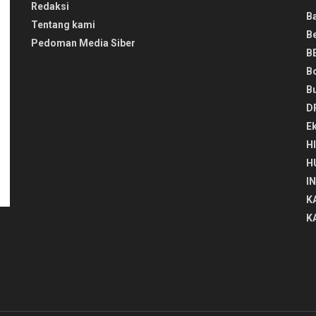
Redaksi
B
Tentang kami
B
Pedoman Media Siber
B
B
B
D
E
H
H
I
K
K