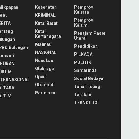
alikpapan
Kesehatan
Pemprov
Kaltara
erau
KRIMINAL
Pemprov
ERITA
Kutai Barat
Kaltim
ontang
Kutai
Penajam Paser
Kertanegara
Utara
ulungan
Malinau
Pendidikan
PRD Bulungan
NASIONAL
PILKADA
konomi
Nunukan
POLITIK
IBURAN
Olahraga
Samarinda
UKUM
Opini
Sosial Budaya
NTERNASIONAL
Otomotif
Tana Tidung
ALTARA
Parlemen
Tarakan
ALTIM
TEKNOLOGI