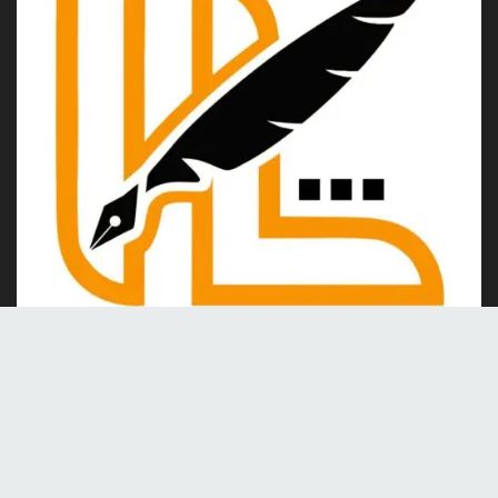
Kami merupakan portal berita online yang berdiri pada tahun
2024, berkomitmen untuk menghadirkan berita dan informasi
terkini yang akurat, kredibel, dan berimbang.