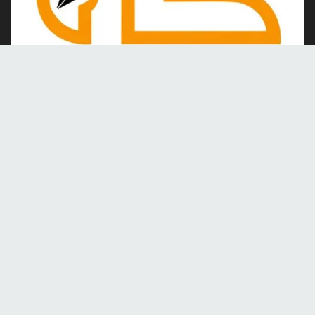
Kami merupakan portal berita online yang berdiri pada tahun
2024, berkomitmen untuk menghadirkan berita dan informasi
terkini yang akurat, kredibel, dan berimbang.
Tentang Kami
Kontak
Redaksi
Tentang kami
Pedoman Media Siber
Menu