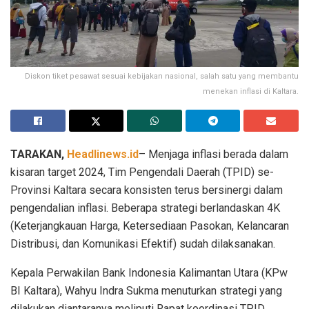
Diskon tiket pesawat sesuai kebijakan nasional, salah satu yang membantu
menekan inflasi di Kaltara.
TARAKAN,
Headlinews.id
– Menjaga inflasi berada dalam
kisaran target 2024, Tim Pengendali Daerah (TPID) se-
Provinsi Kaltara secara konsisten terus bersinergi dalam
pengendalian inflasi. Beberapa strategi berlandaskan 4K
(Keterjangkauan Harga, Ketersediaan Pasokan, Kelancaran
Distribusi, dan Komunikasi Efektif) sudah dilaksanakan.
Kepala Perwakilan Bank Indonesia Kalimantan Utara (KPw
BI Kaltara), Wahyu Indra Sukma menuturkan strategi yang
dilakukan diantaranya meliputi Rapat koordinasi TPID