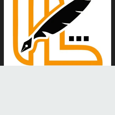
Kami merupakan portal berita online yang berdiri pada tahun
2024, berkomitmen untuk menghadirkan berita dan informasi
terkini yang akurat, kredibel, dan berimbang.