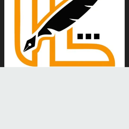
Kami merupakan portal berita online yang berdiri pada tahun
2024, berkomitmen untuk menghadirkan berita dan informasi
terkini yang akurat, kredibel, dan berimbang.
Tentang Kami