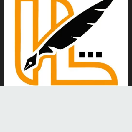
Kami merupakan portal berita online yang berdiri pada tahun
2024, berkomitmen untuk menghadirkan berita dan informasi
terkini yang akurat, kredibel, dan berimbang.