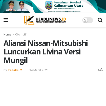
Home
Otomotif
Aliansi Nissan-Mitsubishi
Luncurkan Livina Versi
Mungil
A
by
Redaksi 2
14 Maret 2023
A