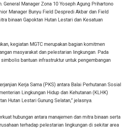
an. General Manager Zona 10 Yoseph Agung Prihartono
ior Manager Bunyu Field Despredi Akbar dan Field
itra binaan Gapoktan Hutan Lestari dan Kesatuan
kan, kegiatan MGTC merupakan bagian komitmen
gan masyarakat dan pelestarian lingkungan. Pada
simbolis bantuan infrastruktur untuk pengembangan
erjanjian Kerja Sama (PKS) antara Balai Perhutanan Sosial
menterian Lingkungan Hidup dan Kehutanan (KLHK)
n Hutan Lestari Gunung Selatan,” jelasnya.
kuat hubungan antara manajemen dan mitra binaan serta
sahaan terhadap pelestarian lingkungan di sekitar area