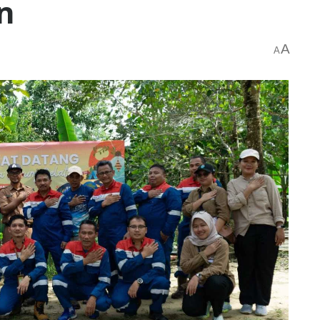
kan
A
A