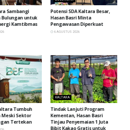
ara Sambangi
Potensi SDA Kaltara Besar,
 Bulungan untuk
Hasan Basri Minta
nergi Kamtibmas
Pengawasan Diperkuat
026
6 AGUSTUS 2026
KALTARA
altara Tumbuh
Tindak Lanjuti Program
n Meski Sektor
Kementan, Hasan Basri
gan Tertekan
Tinjau Penyemaian 1 Juta
Bibit Kakao Gratis untuk
026