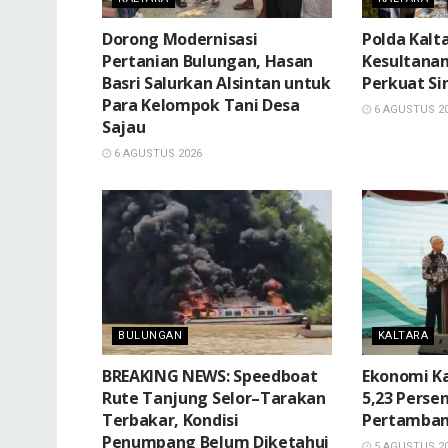
Dorong Modernisasi
Polda Kalt
Pertanian Bulungan, Hasan
Kesultanan
Basri Salurkan Alsintan untuk
Perkuat Si
Para Kelompok Tani Desa
6 AGUSTUS 2
Sajau
6 AGUSTUS 2026
BULUNGAN
KALTARA
BREAKING NEWS: Speedboat
Ekonomi K
Rute Tanjung Selor–Tarakan
5,23 Perse
Terbakar, Kondisi
Pertamban
Penumpang Belum Diketahui
5 AGUSTUS 2