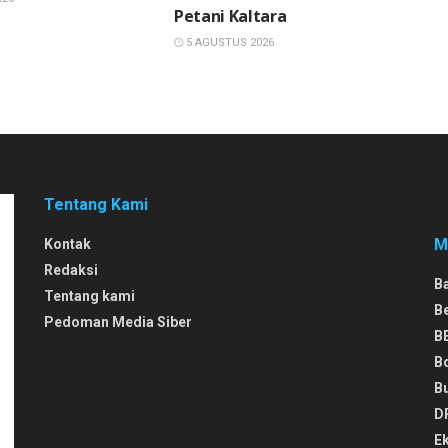
Petani Kaltara
5 AGUSTUS 2026
Tentang Kami
M
Kontak
Redaksi
B
Tentang kami
B
Pedoman Media Siber
B
B
B
D
E