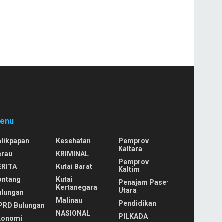
enu
alikpapan
Kesehatan
Pemprov
Kaltara
erau
KRIMINAL
Pemprov
ERITA
Kutai Barat
Kaltim
ontang
Kutai
Penajam Paser
Kertanegara
Utara
ulungan
Malinau
Pendidikan
PRD Bulungan
NASIONAL
PILKADA
konomi