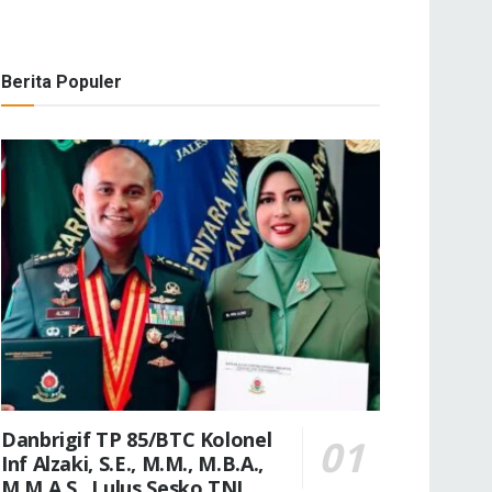
Berita Populer
Danbrigif TP 85/BTC Kolonel
Inf Alzaki, S.E., M.M., M.B.A.,
M.M.A.S., Lulus Sesko TNI