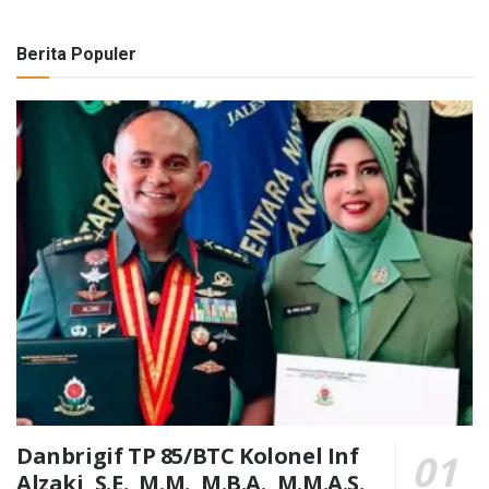
Berita Populer
Danbrigif TP 85/BTC Kolonel Inf
Alzaki, S.E., M.M., M.B.A., M.M.A.S.,