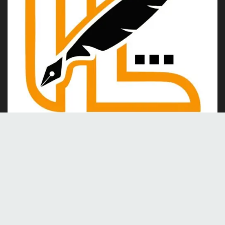
Kami merupakan portal berita online yang berdiri pada tahun
2024, berkomitmen untuk menghadirkan berita dan informasi
terkini yang akurat, kredibel, dan berimbang.
Tentang Kami