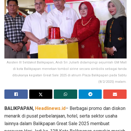
Asisten III Setdakot Balikpapan, Andi Sri Juliarti didampingi sejumlah GM Mall
di kota Balikpapan menekan tombol sirine secara simbolis sebagai tanda
dibukanya kegiatan Great Sale 2025 di atrium Plaza Balikpapan pada Sabtu
(8/2/2025) malam.
BALIKPAPAN,
Headlinews.id
– Berbagai promo dan diskon
menarik di pusat perbelanjaan, hotel, serta sektor usaha
lainnya dalam Balikpapan Great Sale 2025 membuat