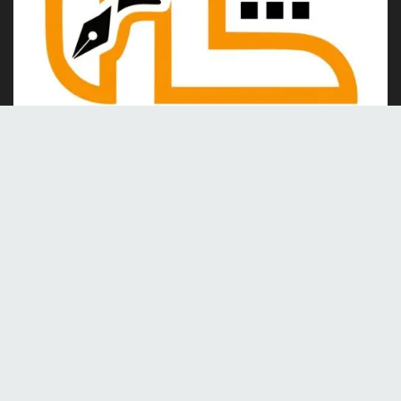
Kami merupakan portal berita online yang berdiri pada tahun
2024, berkomitmen untuk menghadirkan berita dan informasi
terkini yang akurat, kredibel, dan berimbang.
Tentang Kami
Kontak
Redaksi
Tentang kami
Pedoman Media Siber