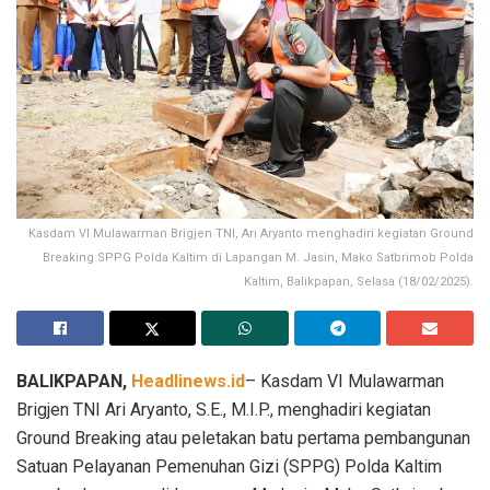
Kasdam VI Mulawarman Brigjen TNI, Ari Aryanto menghadiri kegiatan Ground
Breaking SPPG Polda Kaltim di Lapangan M. Jasin, Mako Satbrimob Polda
Kaltim, Balikpapan, Selasa (18/02/2025).
BALIKPAPAN,
Headlinews.id
– Kasdam VI Mulawarman
Brigjen TNI Ari Aryanto, S.E., M.I.P., menghadiri kegiatan
Ground Breaking atau peletakan batu pertama pembangunan
Satuan Pelayanan Pemenuhan Gizi (SPPG) Polda Kaltim