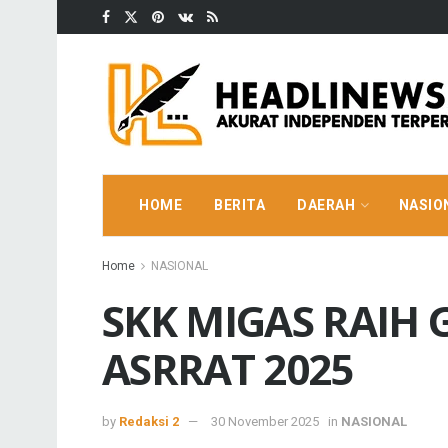
HOME
BERITA
DAERAH
NASIO
Home
NASIONAL
SKK MIGAS RAIH
ASRRAT 2025
by
Redaksi 2
30 November 2025
in
NASIONAL