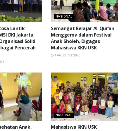
NASIONAL
osa Lantik
Semangat Belajar Al-Qur’an
MSI DKI Jakarta,
Menggema dalam Festival
rganisasi Solid
Anak Sholeh, Digagas
ebagai Pencerah
Mahasiswa KKN USK
4 AGUSTUS 2026
026
NASIONAL
esehatan Anak,
Mahasiswa KKN USK