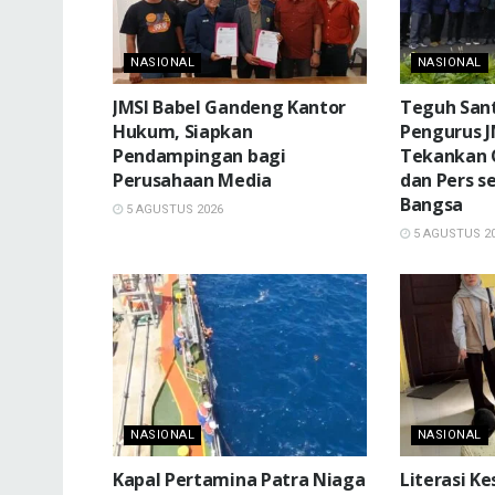
NASIONAL
NASIONAL
JMSI Babel Gandeng Kantor
Teguh Sant
Hukum, Siapkan
Pengurus J
Pendampingan bagi
Tekankan O
Perusahaan Media
dan Pers s
Bangsa
5 AGUSTUS 2026
5 AGUSTUS 2
NASIONAL
NASIONAL
Kapal Pertamina Patra Niaga
Literasi K