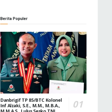
Berita Populer
Danbrigif TP 85/BTC Kolonel
Inf Alzaki, S.E., M.M., M.B.A.,
M.M.A.S., Lulus Sesko TNI