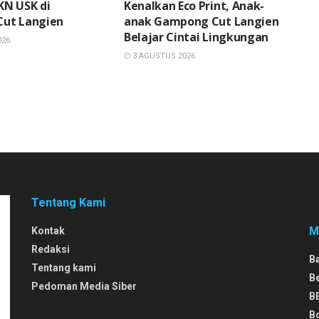
KN USK di
Kenalkan Eco Print, Anak-
ut Langien
anak Gampong Cut Langien
Belajar Cintai Lingkungan
026
3 AGUSTUS 2026
Tentang Kami
M
Kontak
Redaksi
B
Tentang kami
B
Pedoman Media Siber
B
B