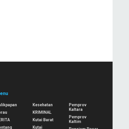
enu
alikpapan
Kesehatan
Pemprov
Kaltara
erau
KRIMINAL
Pemprov
ERITA
Kutai Barat
Kaltim
ontang
Kutai
Penajam Paser