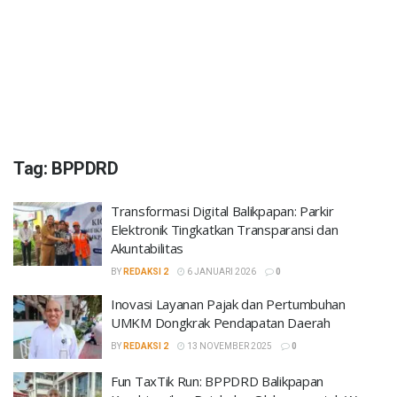
Tag:
BPPDRD
Transformasi Digital Balikpapan: Parkir
Elektronik Tingkatkan Transparansi dan
Akuntabilitas
BY
REDAKSI 2
6 JANUARI 2026
0
Inovasi Layanan Pajak dan Pertumbuhan
UMKM Dongkrak Pendapatan Daerah
BY
REDAKSI 2
13 NOVEMBER 2025
0
Fun TaxTik Run: BPPDRD Balikpapan